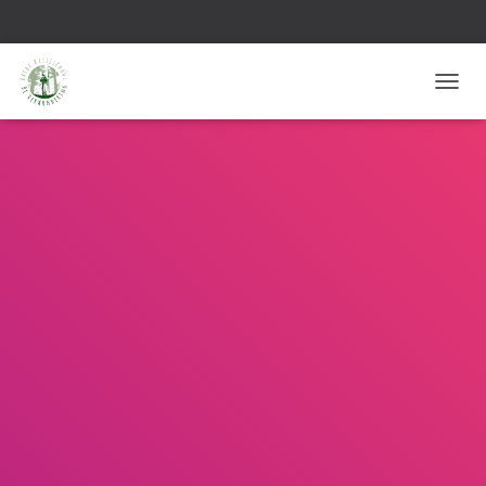
T
O
G
G
L
E
N
A
V
I
G
A
T
I
E