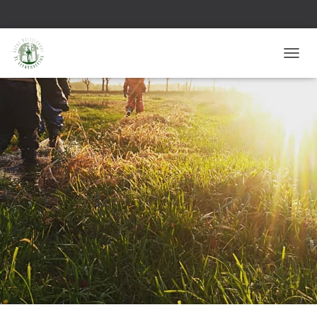
T
O
G
G
L
E
N
A
V
I
G
A
T
I
E