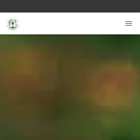
T
O
G
G
L
E
N
A
V
I
G
A
T
I
E