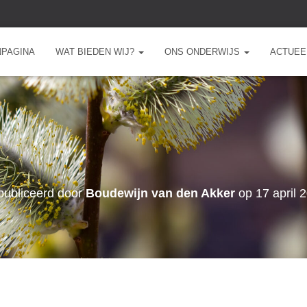
NPAGINA
WAT BIEDEN WIJ?
ONS ONDERWIJS
ACTUEE
ubliceerd door
Boudewijn van den Akker
op
17 april 