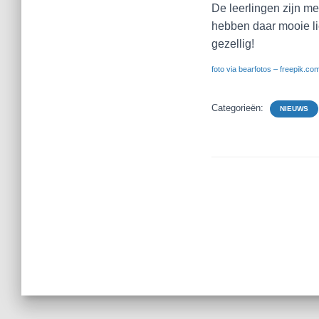
De leerlingen zijn m
hebben daar mooie li
gezellig!
foto via bearfotos – freepik.co
Categorieën:
NIEUWS