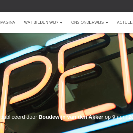
NPAGINA
WAT BIEDEN WIJ?
ONS ONDERWIJS
ACTUEE
publiceerd door
Boudewijn van den Akker
op
9 april 2