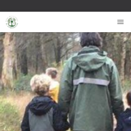
T
O
G
G
L
E
N
A
V
I
G
A
T
I
E