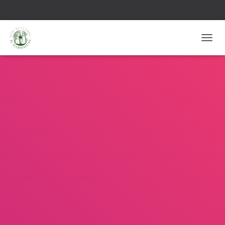
T
O
G
G
L
E
N
A
V
I
G
A
T
I
E