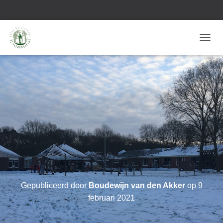
T
O
G
G
L
E
N
A
V
I
G
A
T
I
Gepubliceerd door
Boudewijn van den Akker
op
9
E
februari 2021