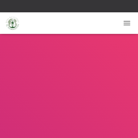
T
O
G
G
L
E
N
A
V
I
G
A
T
I
E